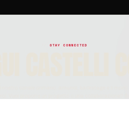
STAY CONNECTED
UI CASTELLI 
l nostro canale primario: annunci, backstage e il modo 
rci. Vuoi proporre un progetto o una collaborazione? Scr
@CASTELLI_CORE