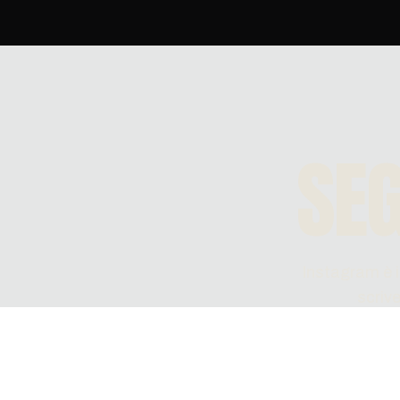
SEG
Instagram è i
scrive