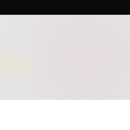
CORE
più rapido per
ivici.