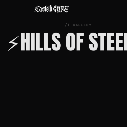
GALLERY
⚡️HILLS OF STEE