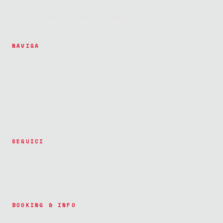
Concerti underground, booking e produzioni
live tra Roma e i Castelli Romani.
NAVIGA
Home
Chi siamo
Eventi
Foto
SEGUICI
Instagram
Facebook
BOOKING & INFO
DM @castelli_core