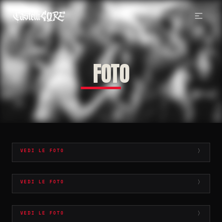
FOTO
⚡️HILLS OF STEEL ⚡️
VEDI LE FOTO
TUSCULUM IN TENEBRIS VOL.2
VEDI LE FOTO
CASTELLI CORE NIGHT VOL.9
VEDI LE FOTO